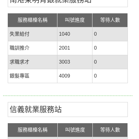
服務櫃檯名稱
叫號進度
等待人數
失業給付
1040
0
職訓推介
2001
0
求職求才
3003
0
銀髮專區
4009
0
信義就業服務站
服務櫃檯名稱
叫號進度
等待人數