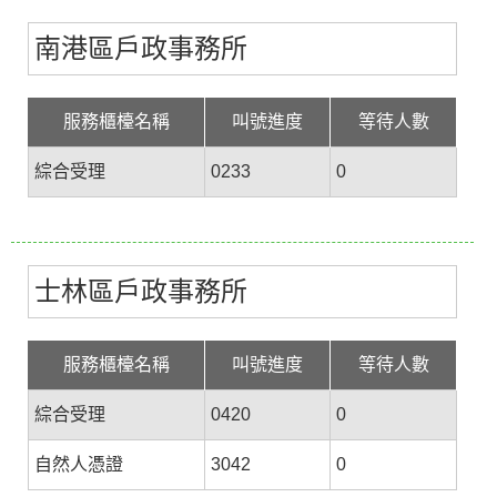
南港區戶政事務所
服務櫃檯名稱
叫號進度
等待人數
綜合受理
0233
0
士林區戶政事務所
服務櫃檯名稱
叫號進度
等待人數
綜合受理
0420
0
自然人憑證
3042
0