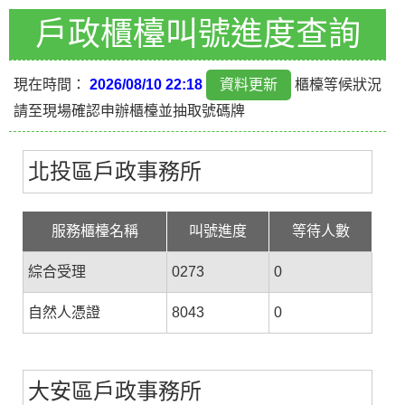
戶政櫃檯叫號進度查詢
現在時間：
2026/08/10 22:18
櫃檯等候狀況
請至現場確認申辦櫃檯並抽取號碼牌
北投區戶政事務所
服務櫃檯名稱
叫號進度
等待人數
綜合受理
0273
0
自然人憑證
8043
0
大安區戶政事務所