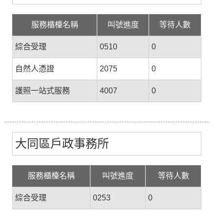
服務櫃檯名稱
叫號進度
等待人數
綜合受理
0510
0
自然人憑證
2075
0
護照一站式服務
4007
0
大同區戶政事務所
服務櫃檯名稱
叫號進度
等待人數
綜合受理
0253
0