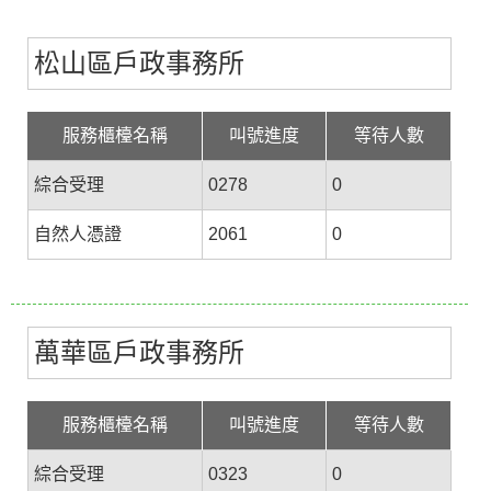
松山區戶政事務所
服務櫃檯名稱
叫號進度
等待人數
綜合受理
0278
0
自然人憑證
2061
0
萬華區戶政事務所
服務櫃檯名稱
叫號進度
等待人數
綜合受理
0323
0